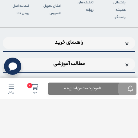
پشتیبانی
تخفیف های
اﻣﮑﺎن ﺗﺤﻮﯾﻞ
ضمانت اصل
همیشه
روزانه
اﮐﺴﭙﺮس
بودن کالا
پاسخگو
راهنمای خرید
مطالب آموزشی
0
ناموجود - به من اطلاع بده
سبد
بیشتر
اضافه شدن به خبرنامه
برای عضویت در خبرنامه فروشگاهایمیل خود را وارد کنید
ثبت ایمیل