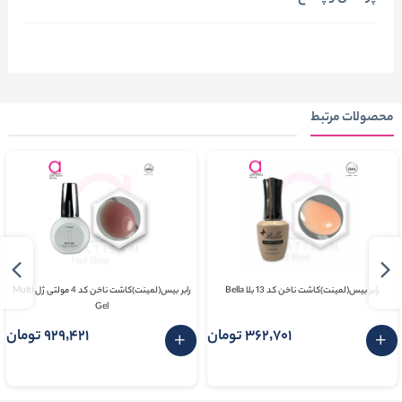
محصولات مرتبط
رابر بیس(لمینت)کاشت ناخن کد 13 بلا Bella
رابر بیس(لمینت)کاشت ناخن کد 4 مولتی ژل Multi
Gel
362٬701 تومان
929٬421 تومان