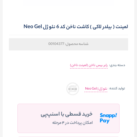
لمینت ( بیلدر لاکی ) کاشت ناخن کد 6 نئو ژل Neo Gel
شناسه محصول:
00104377
دسته بندی:
رابر بیس ناخن (لمینت ناخن)
تولید کننده:
نئو ژل | Neo Gel
خرید قسطی با اسنپ‌پی
امکان پرداخت در ۴ مرحله