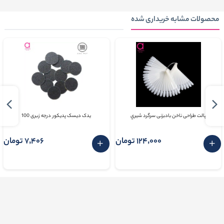
محصولات مشابه خریداری شده
پالت طراحی ناخن بادبزنی سرگرد شيري
یدک دیسک پدیکور درجه زبری 100
124٬000 تومان
7٬406 تومان