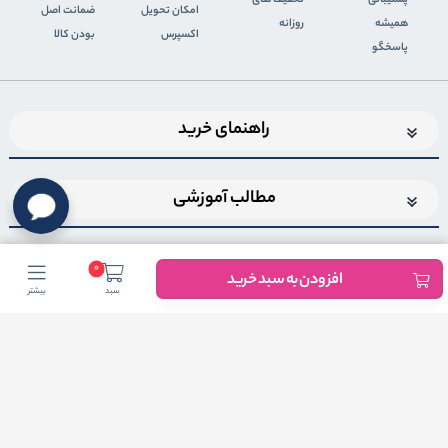
پشتیبانی
تخفیف های
اﻣﮑﺎن ﺗﺤﻮﯾﻞ
ضمانت اصل
همیشه
روزانه
اﮐﺴﭙﺮس
بودن کالا
پاسخگو
راهنمای خرید
مطالب آموزشی
0
افزودن به سبد خرید
سبد
بیشتر
اضافه شدن به خبرنامه
برای عضویت در خبرنامه فروشگاهایمیل خود را وارد کنید
ثبت ایمیل