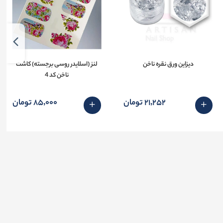
دیزاین ورق نقره ناخن
لنز (اسلایدر روسی برجسته) کاشت
ناخن کد 4
21٬252 تومان
85٬000 تومان