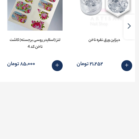
دیزاین ورق نقره ناخن
لنز (اسلایدر روسی برجسته) کاشت
ناخن کد 4
21٬252 تومان
85٬000 تومان