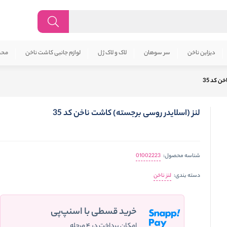
دیزاین ناخن
سر سوهان
لاک و لاک ژل
لوازم جانبی کاشت ناخن
محص
ن کد 35
لنز (اسلایدر روسی برجسته) کاشت ناخن کد 35
01002223
شناسه محصول:
لنز ناخن
دسته بندی:
خرید قسطی با اسنپ‌پی
امکان پرداخت در ۴ مرحله