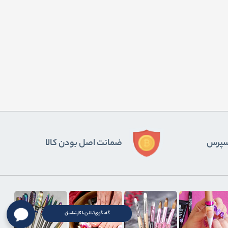
ﺴﭙﺮس
ضمانت اصل بودن کالا
گفتگوی آنلاین با کارشناسان