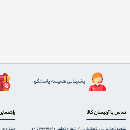
پشتیبانی همیشه پاسخگو
تماس با آرتیسان کالا
راهنمای
شعبه تهرانپارس : تهرانپارس / شماره تماس : 02177721389
درباره ما