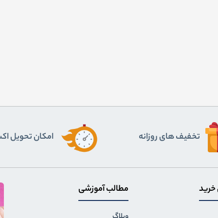
تخفیف های روزانه
اﻣﮑﺎن ﺗﺤﻮﯾﻞ اﮐ
 خرید
مطالب آموزشی
وبلاگ