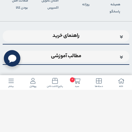
اﻣﮑﺎن ﺗﺤﻮﯾﻞ
ضمانت اصل
همیشه
روزانه
اﮐﺴﭙﺮس
بودن کالا
پاسخگو
راهنمای خرید
مطالب آموزشی
0
خانه
دسته ها
سبد
پکیج کاشت ناخن
پروفایل
بیشتر
اضافه شدن به خبرنامه
برای عضویت در خبرنامه فروشگاهایمیل خود را وارد کنید
ثبت ایمیل