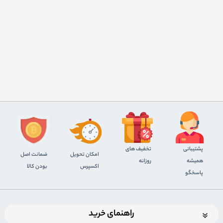
پشتیبانی
تخفیف های
اﻣﮑﺎن ﺗﺤﻮﯾﻞ
ضمانت اصل
همیشه
روزانه
اﮐﺴﭙﺮس
بودن کالا
پاسخگو
راهنمای خرید