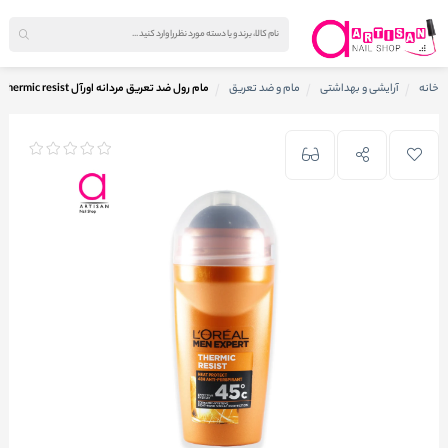
خانه
آرایشی و بهداشتی
مام و ضد تعریق
مام رول ضد تعریق مردانه اورآل LOREAL Thermic resist