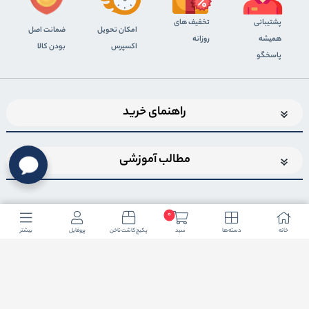
پشتیبانی
تخفیف های
اﻣﮑﺎن ﺗﺤﻮﯾﻞ
ضمانت اصل
همیشه
روزانه
اﮐﺴﭙﺮس
بودن کالا
پاسخگو
راهنمای خرید
مطالب آموزشی
0
خانه
دسته ها
سبد
پکیج کاشت ناخن
پروفایل
بیشتر
اضافه شدن به خبرنامه
برای عضویت در خبرنامه فروشگاهایمیل خود را وارد کنید