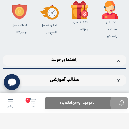
پشتیبانی
تخفیف های
اﻣﮑﺎن ﺗﺤﻮﯾﻞ
ضمانت اصل
همیشه
روزانه
اﮐﺴﭙﺮس
بودن کالا
پاسخگو
راهنمای خرید
مطالب آموزشی
0
ناموجود - به من اطلاع بده
سبد
بیشتر
اضافه شدن به خبرنامه