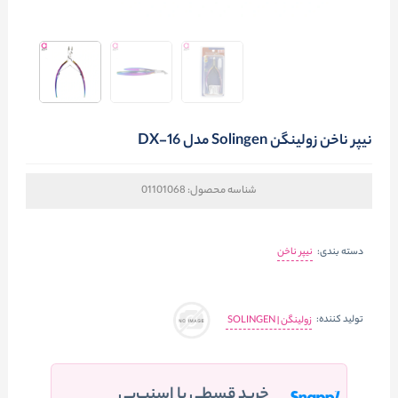
نیپر ناخن زولینگن Solingen مدل DX-16
شناسه محصول:
01101068
دسته بندی:
نیپر ناخن
تولید کننده:
زولینگن | SOLINGEN
خرید قسطی با اسنپ‌پی