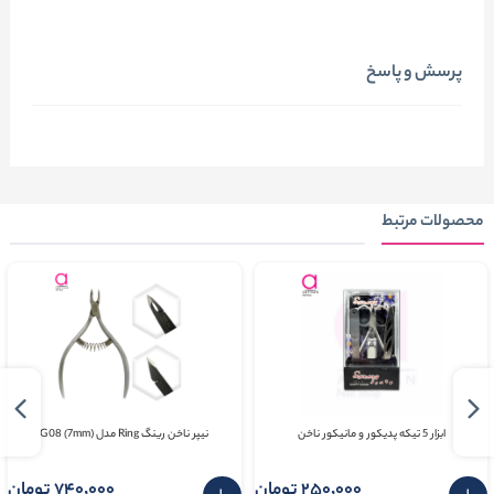
پرسش و پاسخ
محصولات مرتبط
ابزار 5 تیکه پدیکور و مانیکور ناخن
نیپر ناخن رینگ Ring مدل G08 (7mm)
250٬000 تومان
740٬000 تومان