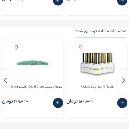
محصولات مشابه خریداری شده
لاک ژل 10 میل پاتایا Pattaya
سوهان دستی ناخن 100/180 پلاتینیوم Pelatinium
189٬000 تومان
199٬000 تومان