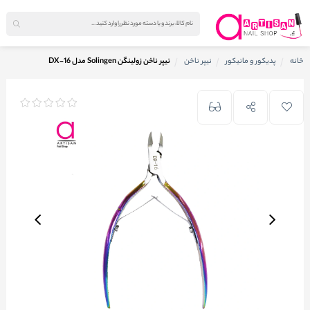
خانه
پدیکور و مانیکور
نیپر ناخن
نیپر ناخن زولینگن Solingen مدل DX-16