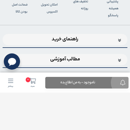
پشتیبانی
تخفیف های
اﻣﮑﺎن ﺗﺤﻮﯾﻞ
ضمانت اصل
همیشه
روزانه
اﮐﺴﭙﺮس
بودن کالا
پاسخگو
راهنمای خرید
مطالب آموزشی
0
ناموجود - به من اطلاع بده
سبد
بیشتر
اضافه شدن به خبرنامه
برای عضویت در خبرنامه فروشگاهایمیل خود را وارد کنید
ثبت ایمیل