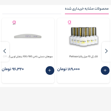
محصولات مشابه خریداری شده
لاک ژل 10 میل پاتایا Pattaya
سوهان دستی ناخن 100/180 بنفش او پی آی OPI
189٬000 تومان
96٬320 تومان