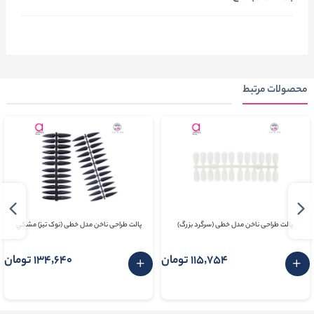
محصولات مرتبط
پالت طراحی ناخن مدل خطی (سرگرد بزرگ)
پالت طراحی ناخن مدل خطی (نوک تیز) مشکي
115٬754 تومان
134٬640 تومان