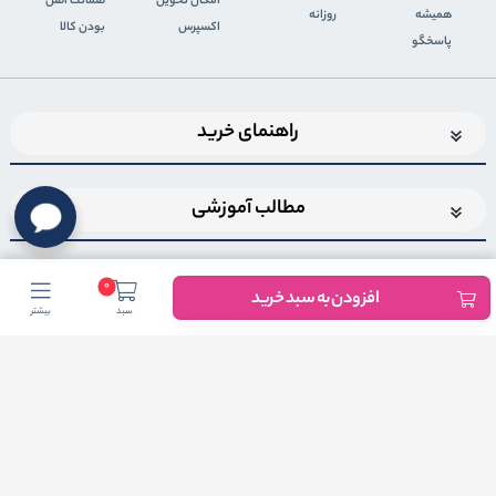
اﻣﮑﺎن ﺗﺤﻮﯾﻞ
ضمانت اصل
همیشه
روزانه
اﮐﺴﭙﺮس
بودن کالا
پاسخگو
راهنمای خرید
مطالب آموزشی
0
افزودن به سبد خرید
سبد
بیشتر
اضافه شدن به خبرنامه
برای عضویت در خبرنامه فروشگاهایمیل خود را وارد کنید
ثبت ایمیل