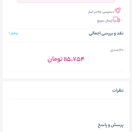
دسترسی:
25 در انبار
ارسال سریع
نقد و بررسی اجمالی
بیشتر
120عددی
115٬754
تومان
نظرات
پرسش و پاسخ