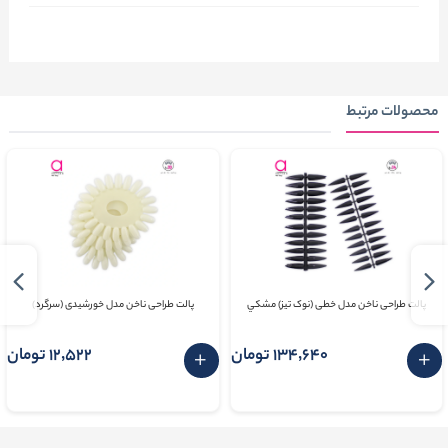
محصولات مرتبط
پالت طراحی ناخن مدل خطی (نوک تیز) مشکي
پالت طراحی ناخن مدل خورشیدی (سرگرد)
134٬640 تومان
12٬522 تومان