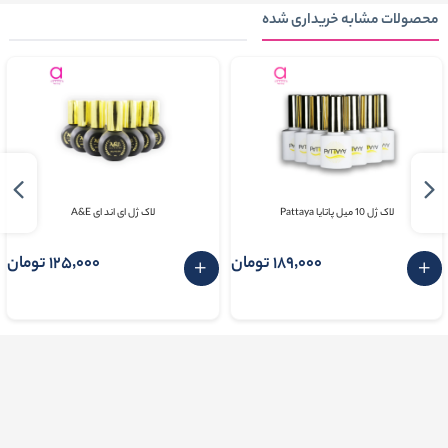
محصولات مشابه خریداری شده
لاک ژل 10 میل پاتایا Pattaya
لاک ژل ای اند ای A&E
189٬000 تومان
125٬000 تومان