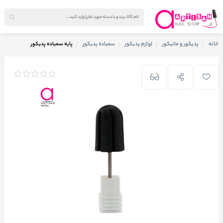
خانه
پدیکور و مانیکور
لوازم پدیکور
سمباده پدیکور
پايه سمباده پديکور