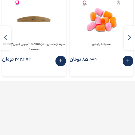
سمباده پدیکور
سوهان دستی ناخن 100/100 بیوتی فارمرز Beauty
Farmers
85٬000 تومان
202٬272 تومان