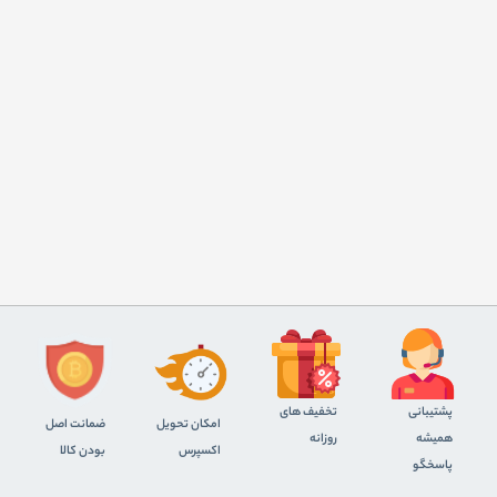
پشتیبانی
تخفیف های
اﻣﮑﺎن ﺗﺤﻮﯾﻞ
ضمانت اصل
همیشه
روزانه
اﮐﺴﭙﺮس
بودن کالا
پاسخگو