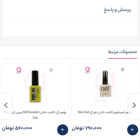
پرسش و پاسخ
محصولات مرتبط
پرایمر اسیدفری کاشت ناخن نئو ژل Neo Gel
پرایمر ژل کاشت ناخن (UV bonder) بیبی ژل Baby
Gel
790٬000 تومان
560٬000 تومان