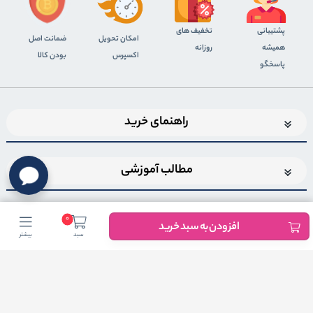
پشتیبانی
تخفیف های
اﻣﮑﺎن ﺗﺤﻮﯾﻞ
ضمانت اصل
همیشه
روزانه
اﮐﺴﭙﺮس
بودن کالا
پاسخگو
راهنمای خرید
مطالب آموزشی
0
افزودن به سبد خرید
سبد
بیشتر
اضافه شدن به خبرنامه
برای عضویت در خبرنامه فروشگاهایمیل خود را وارد کنید