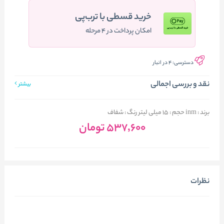
خرید قسطی با ترب‌پی
امکان پرداخت در ۴ مرحله
دسترسی:
4 در انبار
نقد و بررسی اجمالی
بیشتر
برند : inm حجم : 15 میلی لیتر رنگ : شفاف
537٬600
تومان
نظرات