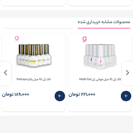
محصولات مشابه خریداری شده
لاک ژل 10 میل مولتی ژل Multi Gel
لاک ژل 10 میل پاتایا Pattaya
221٬000 تومان
189٬000 تومان