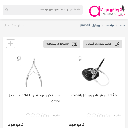
خانه
برندها
پرونیل | pronail
نمایش صفحه
1
از
1
مرتب سازی بر اساس
جستجوی پیشرفته
دستگاه ایربراش ناخن پرو نیل pro nail
نیپر ناخن پرو نیل PRONAIL مدل
6MM
نفر 0
نفر 0
ناموجود
ناموجود