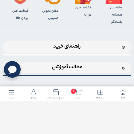
پشتیبانی
تخفیف های
اﻣﮑﺎن ﺗﺤﻮﯾﻞ
ضمانت اصل
همیشه
روزانه
اﮐﺴﭙﺮس
بودن کالا
پاسخگو
راهنمای خرید
مطالب آموزشی
0
خانه
دسته ها
سبد
پکیج کاشت ناخن
پروفایل
بیشتر
اضافه شدن به خبرنامه
برای عضویت در خبرنامه فروشگاهایمیل خود را وارد کنید