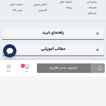
پشتیبانی
تخفیف های
اﻣﮑﺎن ﺗﺤﻮﯾﻞ
ضمانت اصل
همیشه
روزانه
اﮐﺴﭙﺮس
بودن کالا
پاسخگو
راهنمای خرید
مطالب آموزشی
0
ناموجود - به من اطلاع بده
سبد
بیشتر
اضافه شدن به خبرنامه
برای عضویت در خبرنامه فروشگاهایمیل خود را وارد کنید
ثبت ایمیل