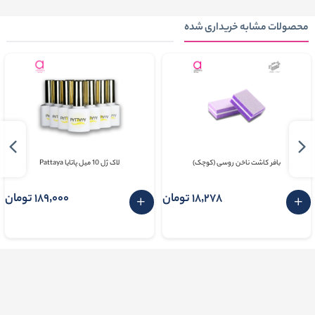
محصولات مشابه خریداری شده
بافر کاشت ناخن روسی (کوچک)
لاک ژل 10 میل پاتایا Pattaya
18٬278 تومان
189٬000 تومان