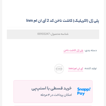
پلی ژل (اکریلیک) کاشت ناخن کد 2 آی ان ام Inm
شناسه محصول:
00103247
دسته بندی:
پلی ژل کاشت ناخن
تولید کننده:
آی ان ام | inm
خرید قسطی با اسنپ‌پی
امکان پرداخت در ۴ مرحله