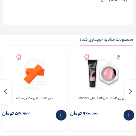
محصولات مشابه خریداری شده
پلی ژل کاشت ناخن pink مانلی Manneli
بافر کاشت ناخن مکعبی ساده
990٬000 تومان
54٬902 تومان