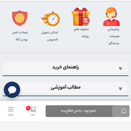
پشتیبانی
تخفیف های
اﻣﮑﺎن ﺗﺤﻮﯾﻞ
ضمانت اصل
همیشه
روزانه
اﮐﺴﭙﺮس
بودن کالا
پاسخگو
راهنمای خرید
مطالب آموزشی
0
ناموجود - به من اطلاع بده
سبد
بیشتر