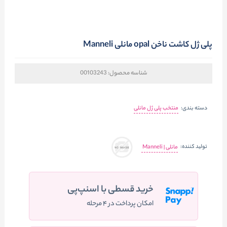
پلی ژل کاشت ناخن opal مانلی Manneli
شناسه محصول:
00103243
دسته بندی:
منتخب پلی ژل مانلی
تولید کننده:
مانلی | Manneli
خرید قسطی با اسنپ‌پی
امکان پرداخت در ۴ مرحله