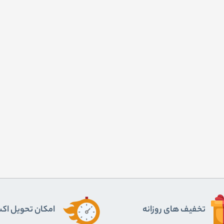
تخفیف های روزانه
اﻣﮑﺎن ﺗﺤﻮﯾﻞ اﮐ