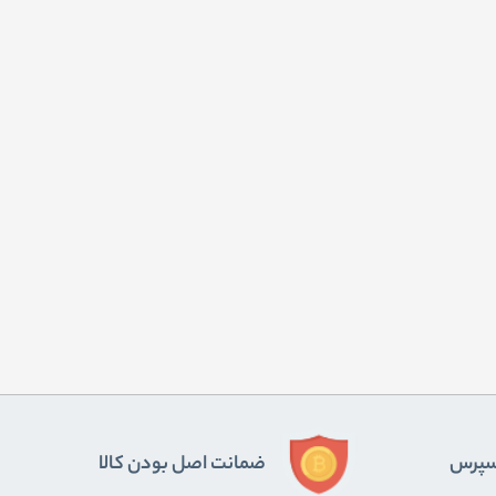
ﺴﭙﺮس
ضمانت اصل بودن کالا