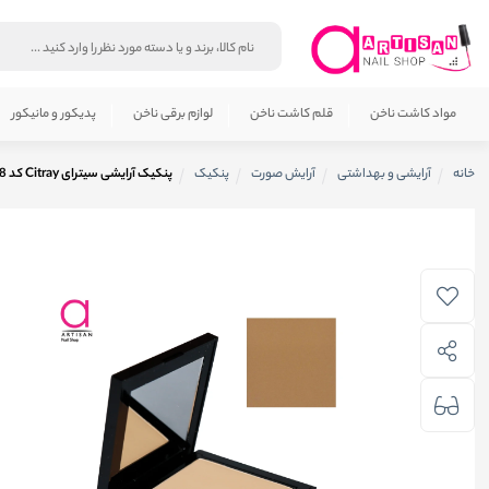
مواد کاشت ناخن
قلم کاشت ناخن
لوازم برقی ناخن
پدیکور و مانیکور
خانه
آرایشی و بهداشتی
آرایش صورت
پنکیک
پنکیک آرایشی سیترای Citray کد 208