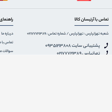
تماس با آرتیسان کالا
راهنمای
شعبه تهرانپارس : تهرانپارس / شماره تماس : 02177721389
درباره ما
تماس با م
پشتیبانی سایت 09351213808
سوالات م
تهرانپارس 02177721389
نحوه ارس
شنبه تا پنجشنبه 12 الی 18 - جمعه و ایام تعطیل 14 الی 20
info {@} artisankala.com
قوانین و 
ضمانت باز
اضافه شدن به خبرنامه
برای عضویت در خبرنامه فروشگاهایمیل خود را وارد کنید