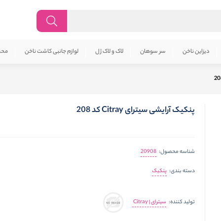
دیزاین ناخن
سر سوهان
لاک و لاک ژل
لوازم جانبی کاشت ناخن
محص
پنکیک آرایشی سیترای Citray کد 208
20908
شناسه محصول:
پنکیک
دسته بندی:
سیترای | Citray
تولید کننده: