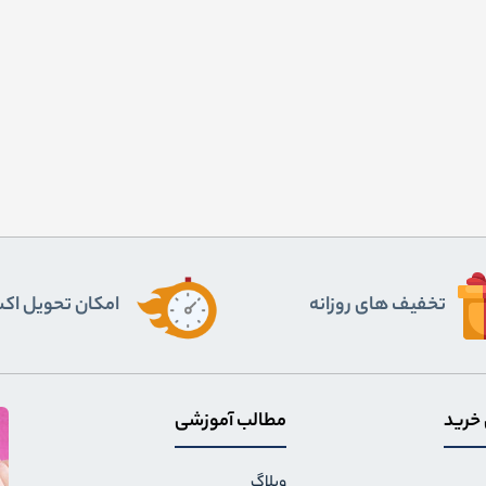
تخفیف های روزانه
اﻣﮑﺎن ﺗﺤﻮﯾﻞ اﮐ
 خرید
مطالب آموزشی
وبلاگ