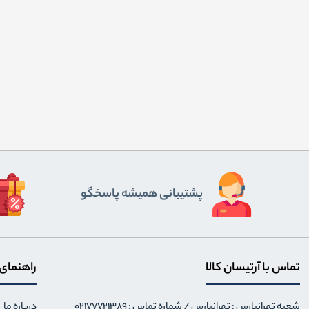
پشتیبانی همیشه پاسخگو
تماس با آرتیسان کالا
راهنمای
شعبه تهرانپارس : تهرانپارس / شماره تماس : 02177721389
درباره ما