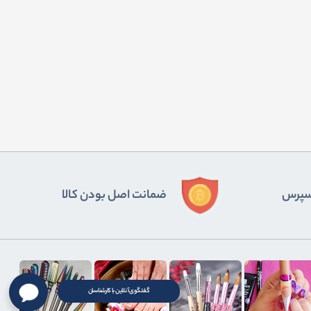
ﺴﭙﺮس
ضمانت اصل بودن کالا
گفتگوی آنلاین با کارشناسان