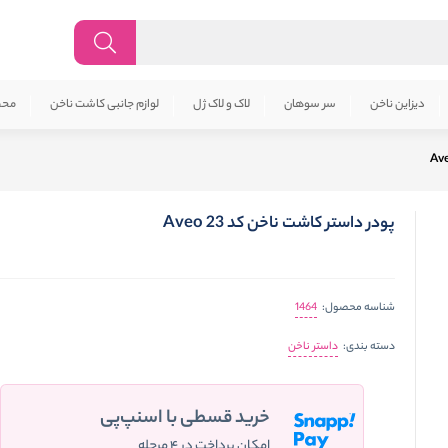
دیزاین ناخن
سر سوهان
لاک و لاک ژل
لوازم جانبی کاشت ناخن
محص
پودر داستر کاشت ناخن کد 23 Aveo
1464
شناسه محصول:
داستر ناخن
دسته بندی:
خرید قسطی با اسنپ‌پی
امکان پرداخت در ۴ مرحله