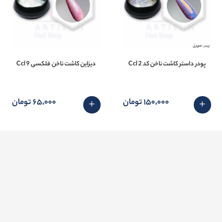
پودر داستر کاشت ناخن کد 2 Ccl
دیزاین کاشت ناخن فلکسی 9 Ccl
150٬000 تومان
65٬000 تومان