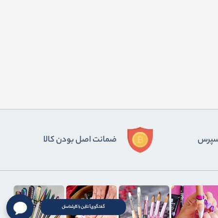
ﺴﭙﺮس
ضمانت اصل بودن کالا
گفتگوی آنلاین با کارشناسان