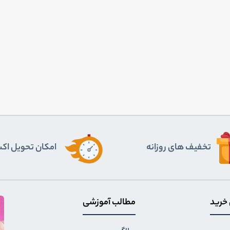
تخفیف های روزانه
اﻣﮑﺎن ﺗﺤﻮﯾﻞ اﮐ
 خرید
مطالب آموزشی