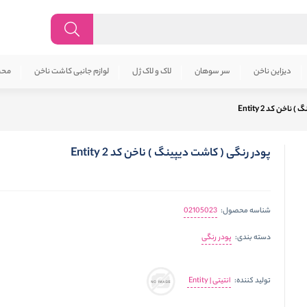
دیزاین ناخن
سر سوهان
لاک و لاک ژل
لوازم جانبی کاشت ناخن
محص
اخن کد 2 Entity
پودر رنگی ( کاشت دیپینگ ) ناخن کد 2 Entity
02105023
شناسه محصول:
پودر رنگی
دسته بندی:
انتیتی | Entity
تولید کننده: