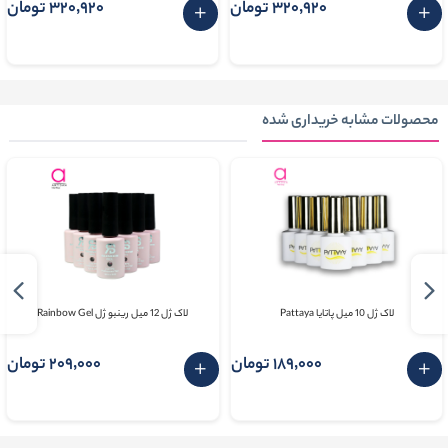
320٬920 تومان
320٬920 تومان
محصولات مشابه خریداری شده
لاک ژل 10 میل پاتایا Pattaya
لاک ژل 12 میل رینبو ژل Rainbow Gel
189٬000 تومان
209٬000 تومان