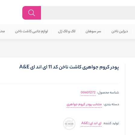
دیزاین ناخن
سر سوهان
لاک و لاک ژل
لوازم جانبی کاشت ناخن
محص
پودر کروم جواهری کاشت ناخن کد 11 ای اند ای A&E
00601272
شناسه محصول:
منتخب پودر کروم جواهری
دسته بندی:
ای اند ای | A&E
تولید کننده: