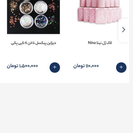
لاک ژل نینا Nina
دیزاین پیکسل ناخن 6 تایی پکی
110٬000 تومان
1٬500٬000 تومان