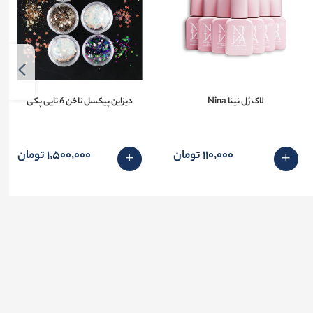
لاک ژل نینا Nina
دیزاین پیکسل ناخن 6 تایی پکی
110٬000 تومان
1٬500٬000 تومان