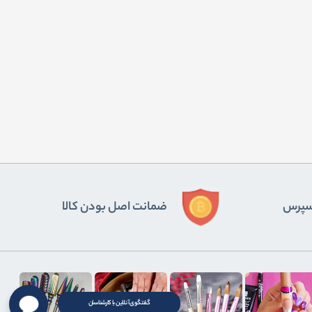
ﺴﭙﺮس
ضمانت اصل بودن کالا
گفتگوی آنلاین با کارشناسان