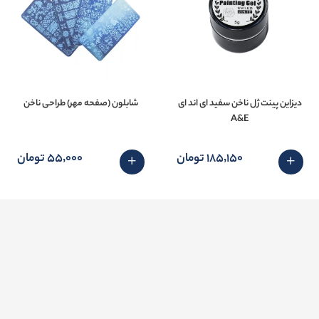
دیزاین پینت ژل ناخن سفید ای اند ای
شابلون (صفحه مهر) طراحی ناخن
A&E
185٬150 تومان
55٬000 تومان