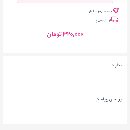
دسترسی:
6 در انبار
ارسال سریع
320٬000
تومان
نظرات
پرسش و پاسخ