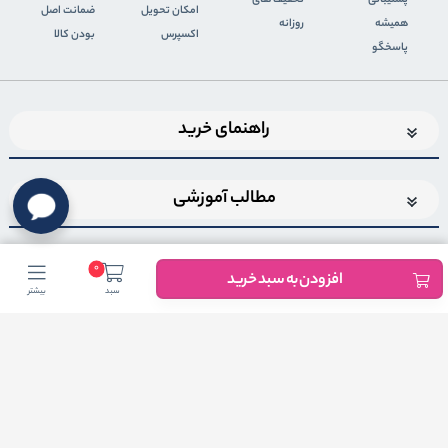
پشتیبانی
تخفیف های
اﻣﮑﺎن ﺗﺤﻮﯾﻞ
ضمانت اصل
همیشه
روزانه
اﮐﺴﭙﺮس
بودن کالا
پاسخگو
راهنمای خرید
مطالب آموزشی
0
افزودن به سبد خرید
سبد
بیشتر
اضافه شدن به خبرنامه
برای عضویت در خبرنامه فروشگاهایمیل خود را وارد کنید
ثبت ایمیل