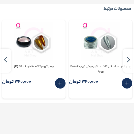
محصولات مرتبط
پودر آیس سرامیکی کاشت ناخن بیوتی فری Beauty
پودر کروم کاشت ناخن کد 38 (K)
Free
320٬000 تومان
320٬000 تومان