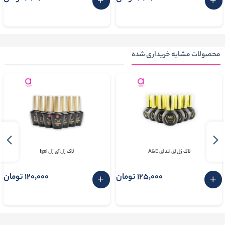
محصولات مشابه خریداری شده
لاک ژل ای اند ای A&E
لاک ژل آی ژل Igel
125٬000 تومان
120٬000 تومان