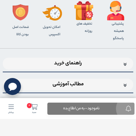
پشتیبانی
تخفیف های
اﻣﮑﺎن ﺗﺤﻮﯾﻞ
ضمانت اصل
همیشه
روزانه
اﮐﺴﭙﺮس
بودن کالا
پاسخگو
راهنمای خرید
مطالب آموزشی
0
ناموجود - به من اطلاع بده
سبد
بیشتر
اضافه شدن به خبرنامه