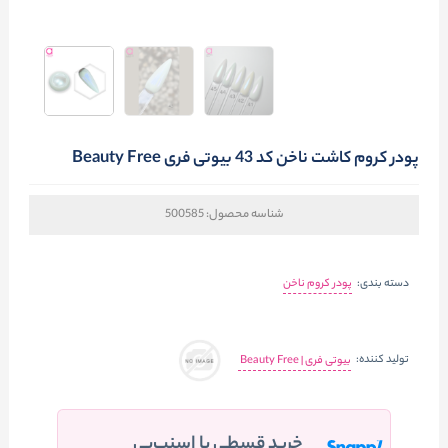
پودر کروم کاشت ناخن کد 43 بیوتی فری Beauty Free
شناسه محصول:
500585
دسته بندی:
پودر کروم ناخن
تولید کننده:
بیوتی فری | Beauty Free
خرید قسطی با اسنپ‌پی