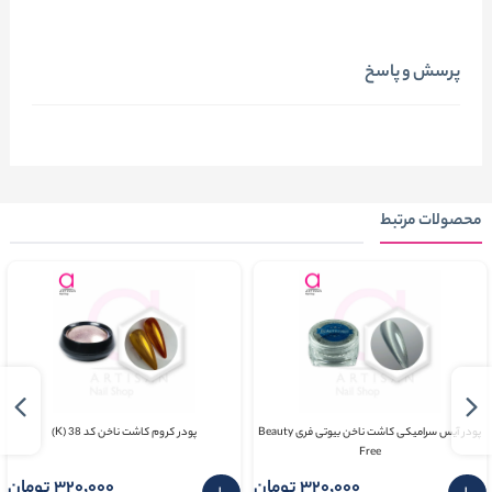
پرسش و پاسخ
محصولات مرتبط
پودر آیس سرامیکی کاشت ناخن بیوتی فری Beauty
پودر کروم کاشت ناخن کد 38 (K)
Free
320٬000 تومان
320٬000 تومان