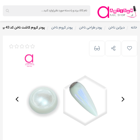
خانه
دیزاین ناخن
پودر طراحی ناخن
پودر کروم ناخن
پودر کروم کاشت ناخن کد 43 بیوتی فری Beauty Free