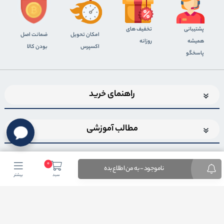
پشتیبانی
تخفیف های
اﻣﮑﺎن ﺗﺤﻮﯾﻞ
ضمانت اصل
همیشه
روزانه
اﮐﺴﭙﺮس
بودن کالا
پاسخگو
راهنمای خرید
مطالب آموزشی
0
ناموجود - به من اطلاع بده
سبد
بیشتر
اضافه شدن به خبرنامه