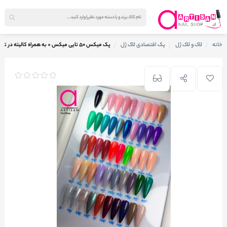
خانه
لاک و لاک ژل
پک اقتصادی لاک ژل
پک میکس ۵۰ تایی میکس + به همراه کالیته در تصویر کد pmj17