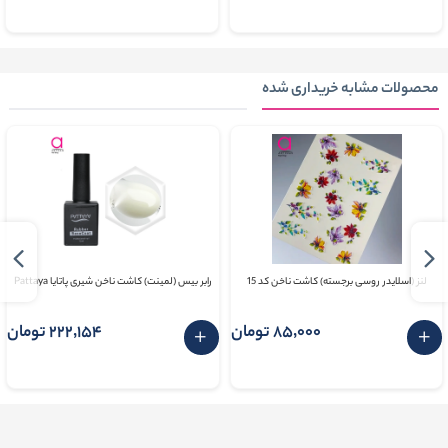
محصولات مشابه خریداری شده
لنز (اسلایدر روسی برجسته) کاشت ناخن کد 15
رابر بیس (لمینت) کاشت ناخن شیری پاتايا Pattaya
85٬000 تومان
222٬154 تومان