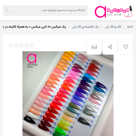
خانه
لاک و لاک ژل
پک اقتصادی لاک ژل
پک میکس ۷۰ تایی میکس + به همراه کالیته در تصویر کد Mj5