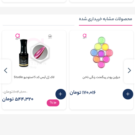
محصولات مشابه خریداری شده
دیزاین پودر پیگمنت رنگی ناخن
لاک ژل آیس کد 5 استودیو Studio
170٬016 تومان
604٬800 تومان
544٬320 تومان
10
%