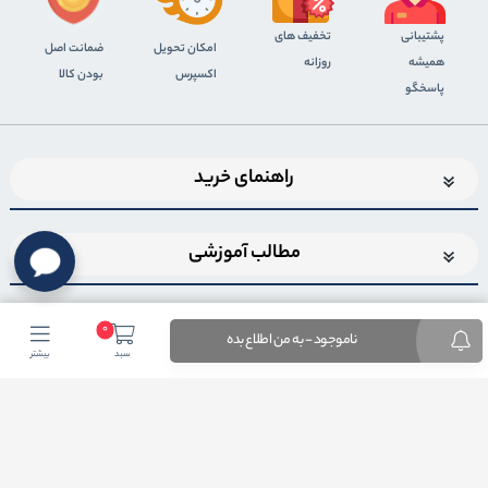
پشتیبانی
تخفیف های
اﻣﮑﺎن ﺗﺤﻮﯾﻞ
ضمانت اصل
همیشه
روزانه
اﮐﺴﭙﺮس
بودن کالا
پاسخگو
راهنمای خرید
مطالب آموزشی
0
ناموجود - به من اطلاع بده
سبد
بیشتر
اضافه شدن به خبرنامه
برای عضویت در خبرنامه فروشگاهایمیل خود را وارد کنید