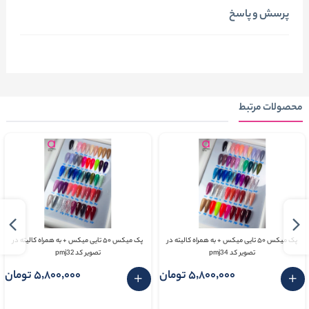
پرسش و پاسخ
محصولات مرتبط
پک میکس ۵۰ تایی میکس + به همراه کالیته در
پک میکس ۵۰ تایی میکس + به همراه کالیته در
تصویر کد pmj34
تصویر کد pmj32
5٬800٬000 تومان
5٬800٬000 تومان