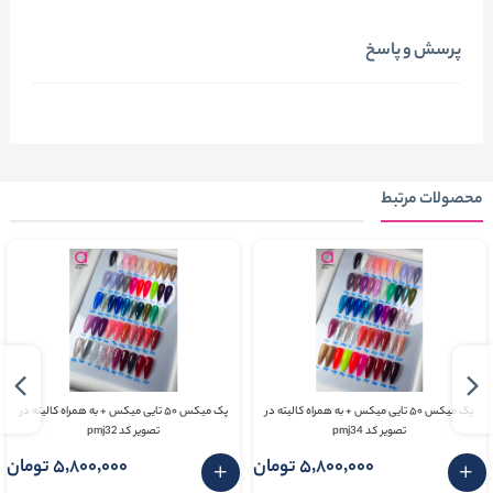
پرسش و پاسخ
محصولات مرتبط
پک میکس ۵۰ تایی میکس + به همراه کالیته در
پک میکس ۵۰ تایی میکس + به همراه کالیته در
تصویر کد pmj34
تصویر کد pmj32
5٬800٬000 تومان
5٬800٬000 تومان