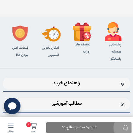
پشتیبانی
تخفیف های
اﻣﮑﺎن ﺗﺤﻮﯾﻞ
ضمانت اصل
همیشه
روزانه
اﮐﺴﭙﺮس
بودن کالا
پاسخگو
راهنمای خرید
مطالب آموزشی
0
ناموجود - به من اطلاع بده
سبد
بیشتر