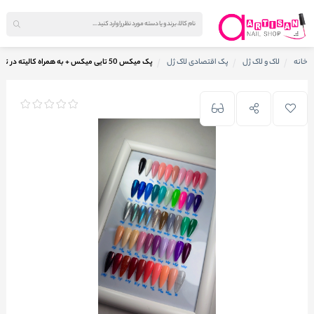
خانه
لاک و لاک ژل
پک اقتصادی لاک ژل
پک میکس 50 تایی میکس + به همراه کالیته در تصویر کد pmj21