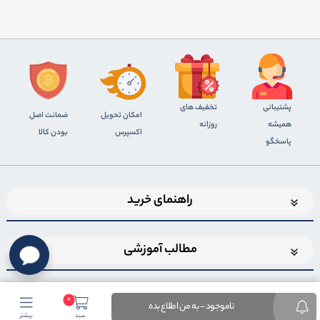
پشتیبانی
تخفیف های
اﻣﮑﺎن ﺗﺤﻮﯾﻞ
ضمانت اصل
همیشه
روزانه
اﮐﺴﭙﺮس
بودن کالا
پاسخگو
راهنمای خرید
مطالب آموزشی
0
ناموجود - به من اطلاع بده
سبد
بیشتر