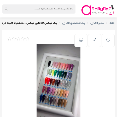
خانه
لاک و لاک ژل
پک اقتصادی لاک ژل
پک میکس 50 تایی میکس + به همراه کالیته در تصویر کد pmj9