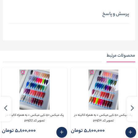
پرسش و پاسخ
محصولات مرتبط
پک میکس ۵۰ تایی میکس + به همراه کالیته در
پک میکس ۵۰ تایی میکس + به همراه کالیته در
تصویر کد pmj34
تصویر کد pmj32
5٬800٬000 تومان
5٬800٬000 تومان