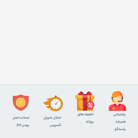
پشتیبانی
تخفیف های
اﻣﮑﺎن ﺗﺤﻮﯾﻞ
ضمانت اصل
همیشه
روزانه
اﮐﺴﭙﺮس
بودن کالا
پاسخگو