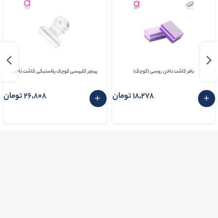
بافر کاشت ناخن روسی (کوچک)
پینچر کلیپسی کوچک پلاستیکی کاشت ناخن
18٬278 تومان
26٬808 تومان