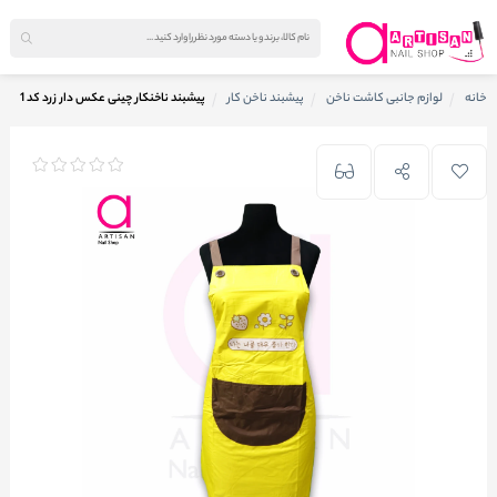
خانه
لوازم جانبی کاشت ناخن
پیشبند ناخن کار
پیشبند ناخنکار چینی عکس دار زرد کد 1