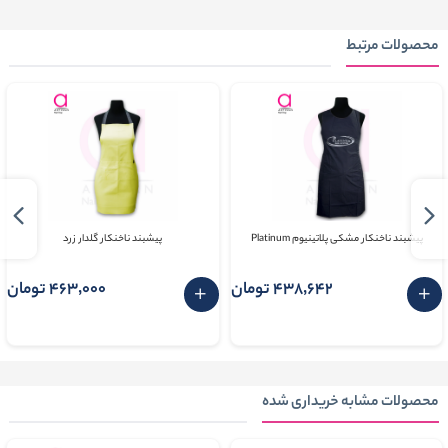
محصولات مرتبط
پیشبند ناخنکار مشکی پلاتینیوم Platinum
پیشبند ناخنکار گلدار زرد
438٬642 تومان
463٬000 تومان
محصولات مشابه خریداری شده