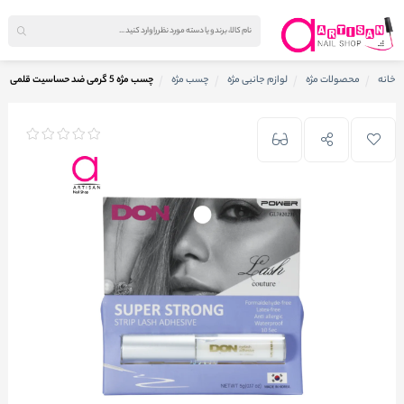
خانه
محصولات مژه
لوازم جانبی مژه
چسب مژه
چسب مژه 5 گرمی ضد حساسیت قلمی کلییر دان DON