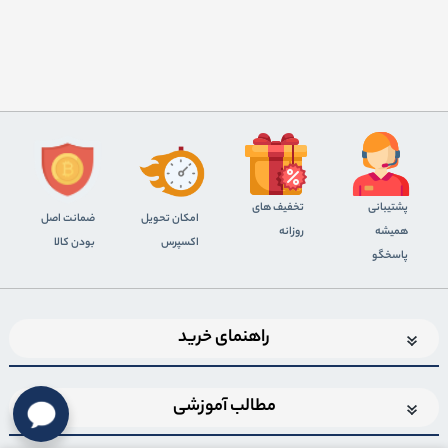
پشتیبانی
تخفیف های
اﻣﮑﺎن ﺗﺤﻮﯾﻞ
ضمانت اصل
همیشه
روزانه
اﮐﺴﭙﺮس
بودن کالا
پاسخگو
راهنمای خرید
مطالب آموزشی