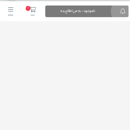
0
ناموجود - به من اطلاع بده
سبد
بیشتر
اضافه شدن به خبرنامه
برای عضویت در خبرنامه فروشگاهایمیل خود را وارد کنید
ثبت ایمیل
طراحی فروشگاه اینترنتی
توسط لیموبیت
کلیه حقوق این دامنه اینترنتی به نام فروشگاه اینترنتی آرتیسان کالا محفوظ و هر گونه
کپی برداری پیگرد قانونی در پی خواهد داشت