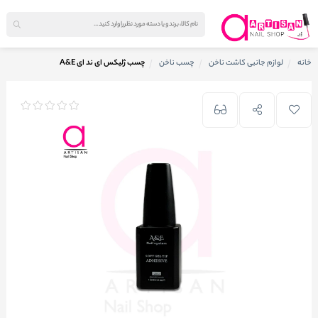
خانه
لوازم جانبی کاشت ناخن
چسب ناخن
چسب ژلیکس ای ند ای A&E