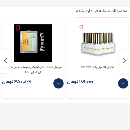
محصولات مشابه خریداری شده
لاک ژل 10 میل پاتایا Pattaya
تیپ ژل کاشت ناخن (ژلیکس) نیمه میکس 156 تایی
ای اند ای A&E
189٬000 تومان
450٬827 تومان