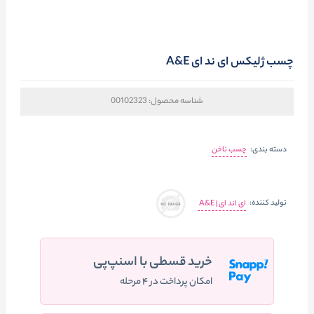
چسب ژلیکس ای ند ای A&E
شناسه محصول:
00102323
دسته بندی:
چسب ناخن
تولید کننده:
ای اند ای | A&E
خرید قسطی با اسنپ‌پی
امکان پرداخت در ۴ مرحله