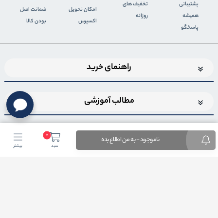
پشتیبانی
تخفیف های
اﻣﮑﺎن ﺗﺤﻮﯾﻞ
ضمانت اصل
همیشه
روزانه
اﮐﺴﭙﺮس
بودن کالا
پاسخگو
راهنمای خرید
مطالب آموزشی
0
ناموجود - به من اطلاع بده
سبد
بیشتر
اضافه شدن به خبرنامه
برای عضویت در خبرنامه فروشگاهایمیل خود را وارد کنید
ثبت ایمیل