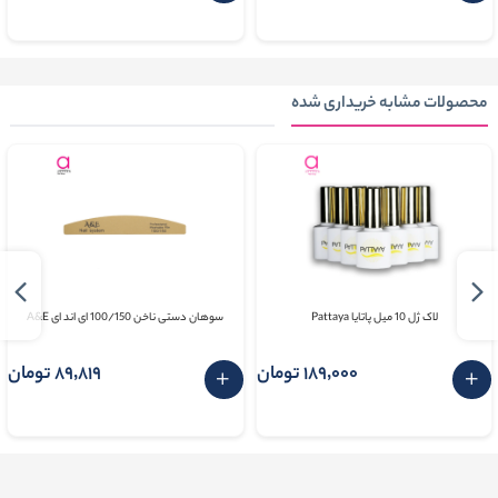
محصولات مشابه خریداری شده
لاک ژل 10 میل پاتایا Pattaya
سوهان دستی ناخن 100/150 ای اند ای A&E
189٬000 تومان
89٬819 تومان