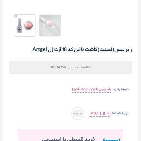
رابر بیس(لمینت)کاشت ناخن کد 18 آرت ژل Artgel
شناسه محصول:
00104258
دسته بندی:
رابر بیس ناخن (لمینت ناخن)
تولید کننده:
آرت ژل | artgel
خرید قسطی با اسنپ‌پی