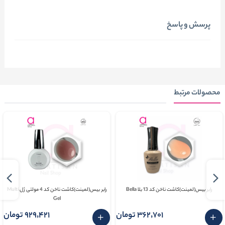
پرسش و پاسخ
محصولات مرتبط
رابر بیس(لمینت)کاشت ناخن کد 13 بلا Bella
رابر بیس(لمینت)کاشت ناخن کد 4 مولتی ژل Multi
Gel
362٬701 تومان
929٬421 تومان