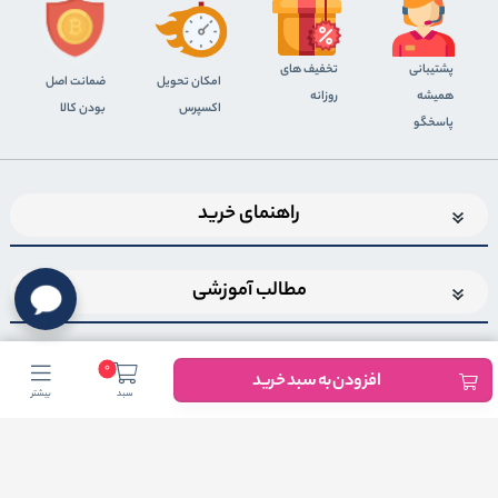
پشتیبانی
تخفیف های
اﻣﮑﺎن ﺗﺤﻮﯾﻞ
ضمانت اصل
همیشه
روزانه
اﮐﺴﭙﺮس
بودن کالا
پاسخگو
راهنمای خرید
مطالب آموزشی
0
افزودن به سبد خرید
سبد
بیشتر
اضافه شدن به خبرنامه