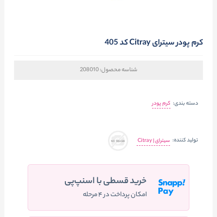
کرم پودر سیترای Citray کد 405
شناسه محصول:
208010
دسته بندی:
کرم پودر
تولید کننده:
سیترای | Citray
خرید قسطی با اسنپ‌پی
امکان پرداخت در ۴ مرحله