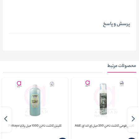
پرسش و پاسخ
محصولات مرتبط
کلینزر فومی کاشت ناخن 200 میل ای اند ای A&E
کلینزر کاشت ناخن 1000 میل پاتایا Pattaya