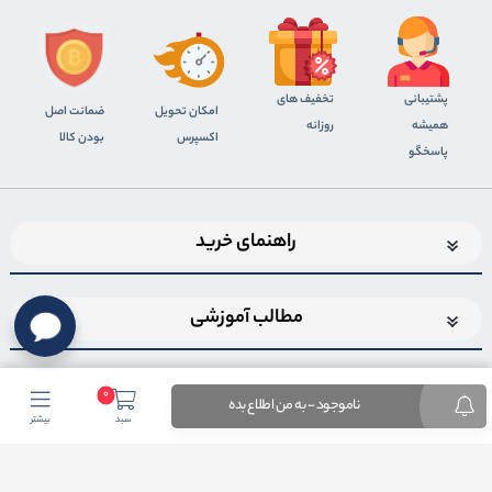
پشتیبانی
تخفیف های
اﻣﮑﺎن ﺗﺤﻮﯾﻞ
ضمانت اصل
همیشه
روزانه
اﮐﺴﭙﺮس
بودن کالا
پاسخگو
راهنمای خرید
مطالب آموزشی
0
ناموجود - به من اطلاع بده
سبد
بیشتر