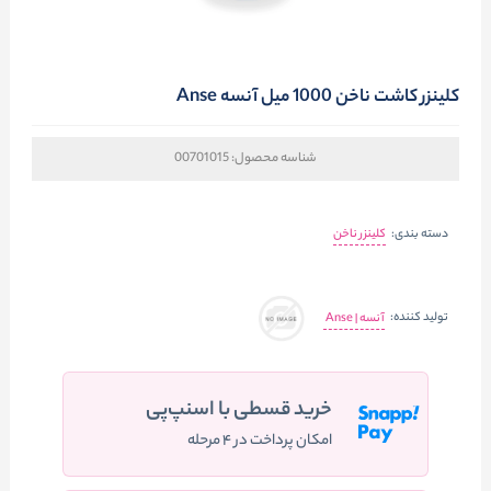
کلینزر کاشت ناخن 1000 میل آنسه Anse
شناسه محصول:
00701015
دسته بندی:
کلینزر ناخن
تولید کننده:
آنسه | Anse
خرید قسطی با اسنپ‌پی
امکان پرداخت در ۴ مرحله