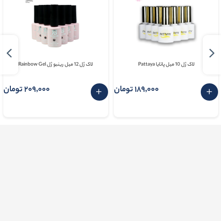
لاک ژل 10 میل پاتایا Pattaya
لاک ژل 12 میل رینبو ژل Rainbow Gel
189٬000 تومان
209٬000 تومان