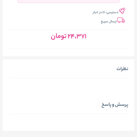
دسترسی:
16 در انبار
ارسال سریع
24٬371
تومان
نظرات
پرسش و پاسخ