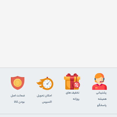
پشتیبانی
تخفیف های
اﻣﮑﺎن ﺗﺤﻮﯾﻞ
ضمانت اصل
همیشه
روزانه
اﮐﺴﭙﺮس
بودن کالا
پاسخگو