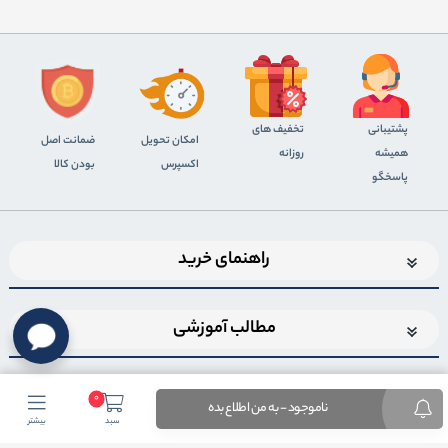
پشتیبانی
تخفیف های
اﻣﮑﺎن ﺗﺤﻮﯾﻞ
ضمانت اصل
همیشه
روزانه
اﮐﺴﭙﺮس
بودن کالا
پاسخگو
راهنمای خرید
مطالب آموزشی
0
ناموجود - به من اطلاع بده
سبد
بیشتر