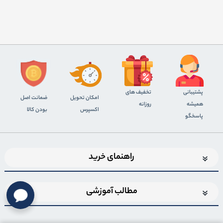
پشتیبانی
تخفیف های
اﻣﮑﺎن ﺗﺤﻮﯾﻞ
ضمانت اصل
همیشه
روزانه
اﮐﺴﭙﺮس
بودن کالا
پاسخگو
راهنمای خرید
مطالب آموزشی