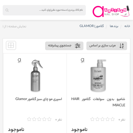
خانه
برندها
گلامور | GLAMOR
نمایش صفحه
1
از
1
مرتب سازی بر اساس
جستجوی پیشرفته
شامپو بدون سولفات گلامور HAIR
اسپری مو چای سبز گلامور Glamor
MIACLE
نفر 0
نفر 0
ناموجود
ناموجود