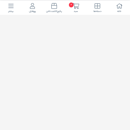
0
خانه
دسته ها
سبد
پکیج کاشت ناخن
پروفایل
بیشتر
اضافه شدن به خبرنامه
برای عضویت در خبرنامه فروشگاهایمیل خود را وارد کنید
ثبت ایمیل
طراحی فروشگاه اینترنتی
توسط لیموبیت
کلیه حقوق این دامنه اینترنتی به نام فروشگاه اینترنتی آرتیسان کالا محفوظ و هر گونه
کپی برداری پیگرد قانونی در پی خواهد داشت