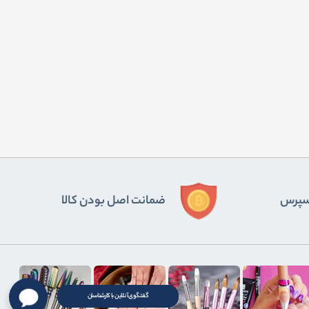
ﺴﭙﺮس
ضمانت اصل بودن کالا
گفتگوی آنلاین با کارشناسان