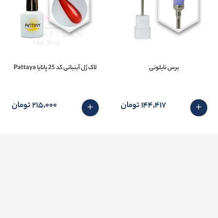
برس نايلونی
لاک ژل آبنباتی کد 25 پاتایا Pattaya
144٬417 تومان
215٬000 تومان