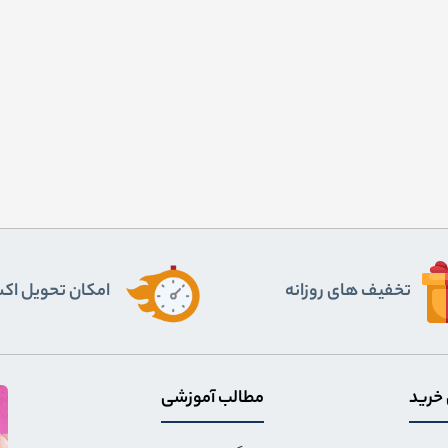
تخفیف های روزانه
اﻣﮑﺎن ﺗﺤﻮﯾﻞ اﮐ
 خرید
مطالب آموزشی