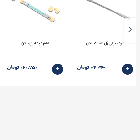
کاردک پلی ژل کاشت ناخن
قلم فید ابری ناخن
32٬340 تومان
262٬752 تومان