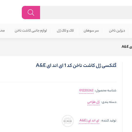
دیزاین ناخن
سر سوهان
لاک و لاک ژل
لوازم جانبی کاشت ناخن
محص
گلکسی ژل کاشت ناخن کد 1 ای اند ای A&E
01220262
شناسه محصول:
ژل طراحی
دسته بندی:
ای اند ای | A&E
تولید کننده: