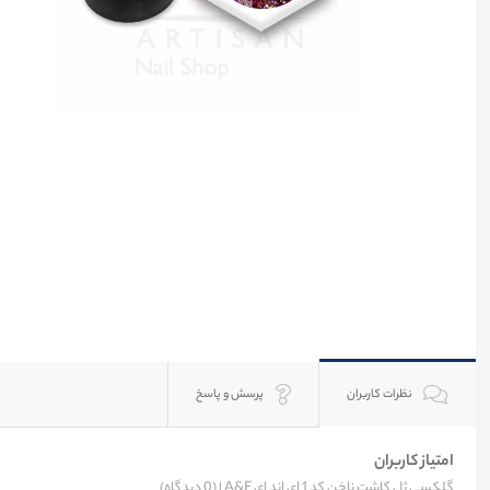
نظرات کاربران
پرسش و پاسخ
امتیاز کاربران
گلکسی ژل کاشت ناخن کد 1 ای اند ای A&E |
(0 دیدگاه)