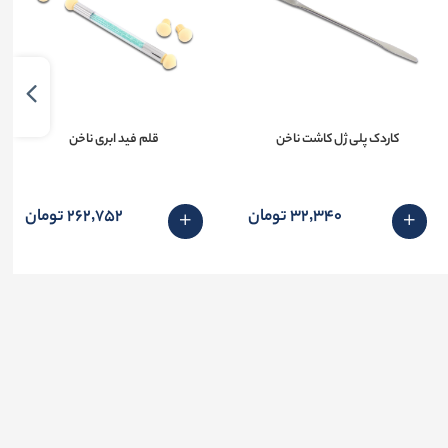
کاردک پلی ژل کاشت ناخن
قلم فید ابری ناخن
32٬340 تومان
262٬752 تومان