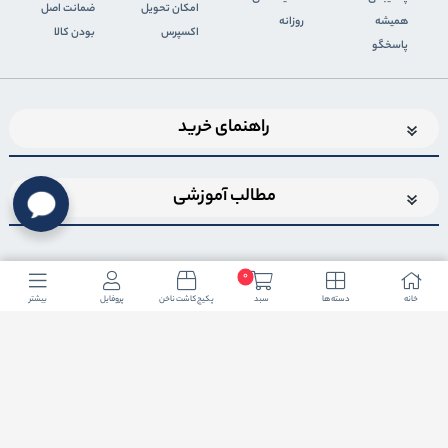
اﻣﮑﺎن ﺗﺤﻮﯾﻞ
ضمانت اصل
همیشه
روزانه
اﮐﺴﭙﺮس
بودن کالا
پاسخگو
راهنمای خرید
مطالب آموزشی
0
خانه
دسته ها
سبد
پکیج کاشت ناخن
پروفایل
بیشتر
اضافه شدن به خبرنامه
برای عضویت در خبرنامه فروشگاهایمیل خود را وارد کنید
ثبت ایمیل