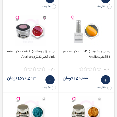
مقایسه
مقایسه
رابر بیس (لمینت) کاشت ناخن yellow
بیلدر ژل (سافت) کاشت ناخن rose
B6 آنالیزAnaliese
pink آنالیز 23 گرم Analiese
نفر 0
نفر 0
650٬000 تومان
1٬679٬503 تومان
مقایسه
مقایسه