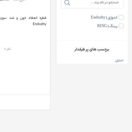
اندوژی | Endozhy
قطره انعقاد خون و ضد سوزش
Endozhy
رینگ | RING
مقایسه
نفر 0
برچسب های پر طرفدار
استیل