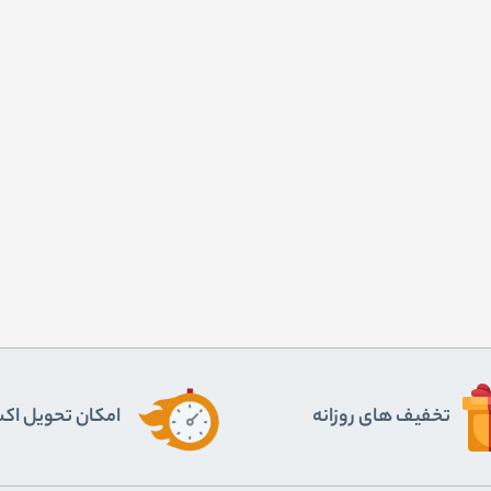
تخفیف های روزانه
اﻣﮑﺎن ﺗﺤﻮﯾﻞ اﮐ