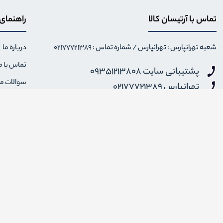
تماس با آرتیسان کالا
راهنمای
شعبه تهرانپارس : تهرانپارس / شماره تماس : 02177721389
درباره ما
تماس با م
پشتیبانی سایت 09351213808
سوالات م
تهرانپارس 02177721389
نحوه ارس
شنبه تا پنجشنبه 12 الی 18 - جمعه و ایام تعطیل 14 الی 20
info {@} artisankala.com
قوانین و 
ضمانت باز
اضافه شدن به خبرنامه
برای عضویت در خبرنامه فروشگاهایمیل خود را وارد کنید