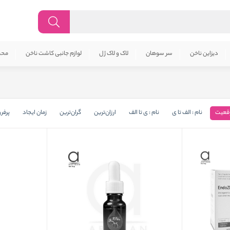
دیزاین ناخن
سر سوهان
لاک و لاک ژل
لوازم جانبی کاشت ناخن
محص
قعیت
نام : الف تا ی
نام : ی تا الف
ارزان‌ترین
گران‌ترین
زمان ایجاد
پرفر