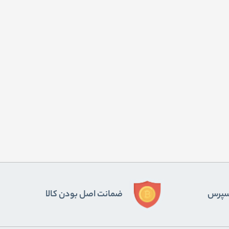
ﺴﭙﺮس
ضمانت اصل بودن کالا