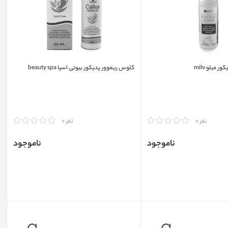
 میلو milv
کلوس ریموور پدیکور بیوتی اسپا beauty spa
مقایسه
نفر 0
نفر 0
ناموجود
ناموجود