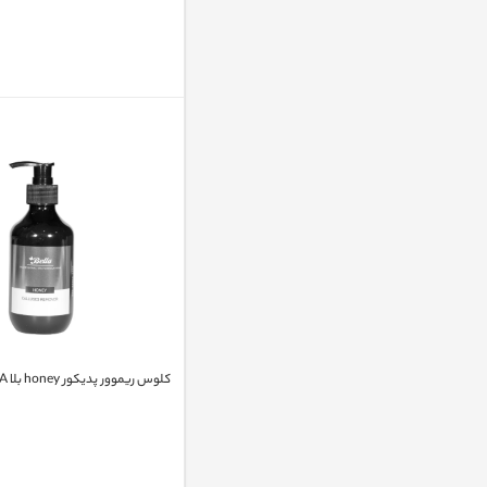
کلوس ریموور پدیکور honey بلا BELLA