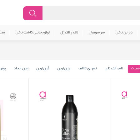
دیزاین ناخن
سر سوهان
لاک و لاک ژل
لوازم جانبی کاشت ناخن
محص
قعیت
نام : الف تا ی
نام : ی تا الف
ارزان‌ترین
گران‌ترین
زمان ایجاد
پرفر