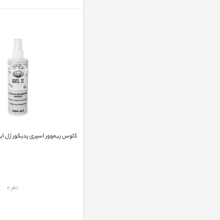
کلوس ریموور اسپری پدیکور ژل ایکس 
مقایسه
نفر 0