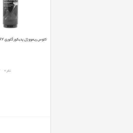
کلوس ریموو ژل پدیکور گلوری GLORY
مقایسه
نفر 0