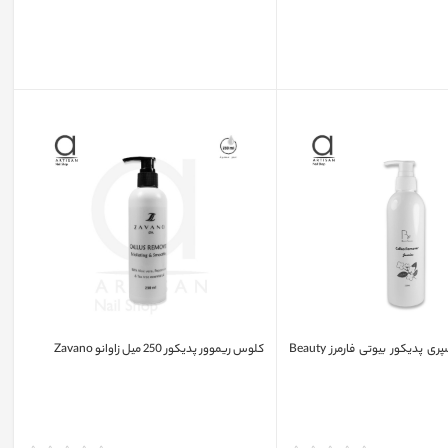
کلوس ریموور اسپری پدیکور بیوتی فارمرز Beauty
کلوس ریموور پدیکور 250 میل زاوانو Zavano