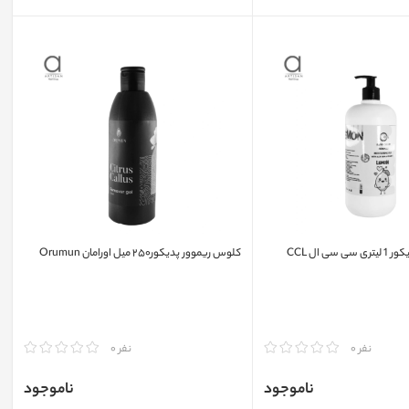
ی ال CCL
کلوس ریموور پدیکور۲۵۰ میل اورامان Orumun
مقایسه
نفر 0
نفر 0
ناموجود
ناموجود