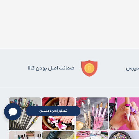
ﺴﭙﺮس
ضمانت اصل بودن کالا
گفتگوی آنلاین با کارشناسان