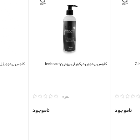
کلوس ریموور پدیکور لی بیوتی lee beauty
کلوس ریموور ژل پد
مقایسه
مقایسه
نفر 0
ناموجود
ناموجود