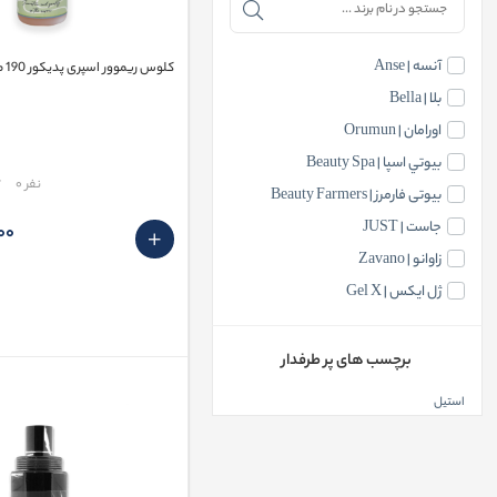
آنسه | Anse
کلوس ریموور اسپری پدیکور 190 میل آنسه Anse
بلا | Bella
اورامان | Orumun
بيوتي اسپا | Beauty Spa
مقایسه
نفر 0
بیوتی فارمرز | Beauty Farmers
جاست | JUST
٬000
زاوانو | Zavano
ژل ایکس | Gel X
سی سی ال | CCL
گلوری | Gelory
برچسب های پر طرفدار
لی بیوتی | Lee Beauty
استیل