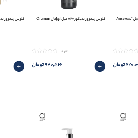
کلوس ریموور پدیکور ۵۲۰ میل اورامان Orumun
کلوس ریموور پدیکور 1800 میل زاوا
مقایسه
مقایسه
نفر 0
620 تومان
940٬562 تومان