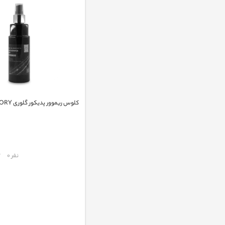
کلوس ریموور پدیکور گلوری GLORY
مقایسه
نفر 0