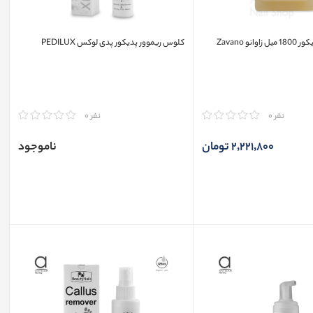
نو Zavano
کلوس ریموور پدیکور پدی لوکس PEDILUX
مقایسه
نفر 0
نفر 0
2٬221٬800 تومان
ناموجود