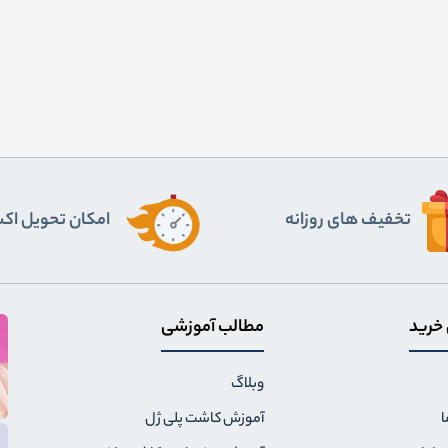
تخفیف های روزانه
اﻣﮑﺎن ﺗﺤﻮﯾﻞ اﮐ
 خرید
مطالب آموزشی
وبلاگ
ا
آموزش کاشت پلی ژل