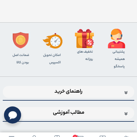
پشتیبانی
تخفیف های
اﻣﮑﺎن ﺗﺤﻮﯾﻞ
ضمانت اصل
همیشه
روزانه
اﮐﺴﭙﺮس
بودن کالا
پاسخگو
راهنمای خرید
مطالب آموزشی