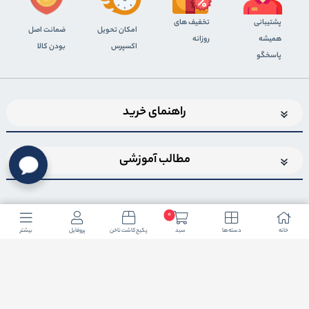
پشتیبانی
تخفیف های
اﻣﮑﺎن ﺗﺤﻮﯾﻞ
ضمانت اصل
همیشه
روزانه
اﮐﺴﭙﺮس
بودن کالا
پاسخگو
راهنمای خرید
مطالب آموزشی
0
خانه
دسته ها
سبد
پکیج کاشت ناخن
پروفایل
بیشتر
اضافه شدن به خبرنامه
برای عضویت در خبرنامه فروشگاهایمیل خود را وارد کنید