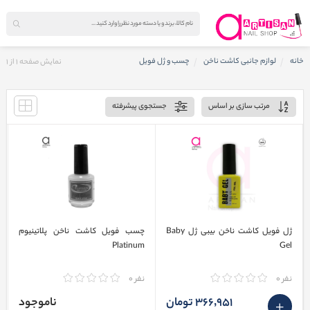
خانه
لوازم جانبی کاشت ناخن
چسب و ژل فویل
نمایش صفحه
1
از
1
مرتب سازی بر اساس
جستجوی پیشرفته
ژل فویل کاشت ناخن بیبی ژل Baby
چسب فویل کاشت ناخن پلاتینیوم
Platinum
Gel
نفر 0
نفر 0
366٬951 تومان
ناموجود