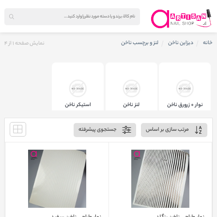
خانه
دیزاین ناخن
لنز و برچسب ناخن
نمایش صفحه
1
از
4
نوار + زرورق ناخن
لنز ناخن
استیکر ناخن
مرتب سازی بر اساس
جستجوی پیشرفته