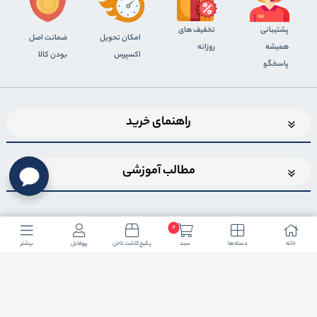
پشتیبانی
تخفیف های
اﻣﮑﺎن ﺗﺤﻮﯾﻞ
ضمانت اصل
همیشه
روزانه
اﮐﺴﭙﺮس
بودن کالا
پاسخگو
راهنمای خرید
مطالب آموزشی
0
خانه
دسته ها
سبد
پکیج کاشت ناخن
پروفایل
بیشتر
اضافه شدن به خبرنامه
برای عضویت در خبرنامه فروشگاهایمیل خود را وارد کنید