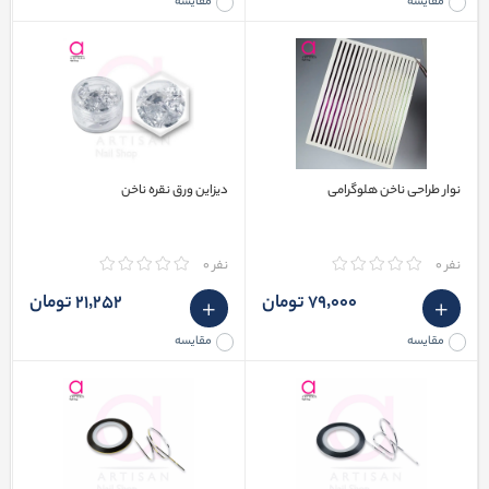
مقایسه
مقایسه
نوار طراحی ناخن هلوگرامی
دیزاین ورق نقره ناخن
نفر 0
نفر 0
79٬000 تومان
21٬252 تومان
مقایسه
مقایسه