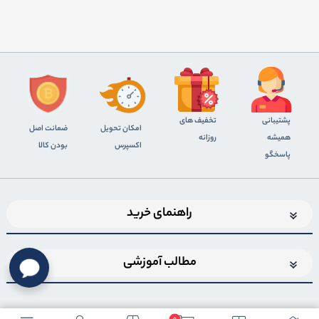
پشتیبانی
تخفیف های
اﻣﮑﺎن ﺗﺤﻮﯾﻞ
ضمانت اصل
همیشه
روزانه
اﮐﺴﭙﺮس
بودن کالا
پاسخگو
راهنمای خرید
مطالب آموزشی