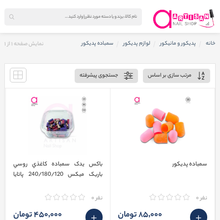
خانه
پدیکور و مانیکور
لوازم پدیکور
سمباده پدیکور
نمایش صفحه
1
از
1
مرتب سازی بر اساس
جستجوی پیشرفته
سمباده پدیکور
باکس یدک سمباده کاغذي روسي
باریک میکس 240/180/120 پاتایا
Pattaya
نفر 0
نفر 0
85٬000 تومان
450٬000 تومان