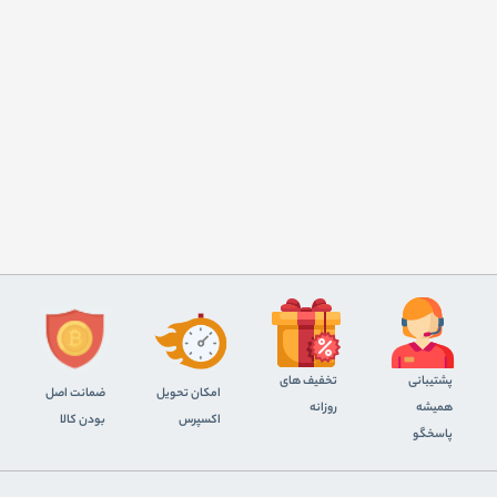
پشتیبانی
تخفیف های
اﻣﮑﺎن ﺗﺤﻮﯾﻞ
ضمانت اصل
همیشه
روزانه
اﮐﺴﭙﺮس
بودن کالا
پاسخگو