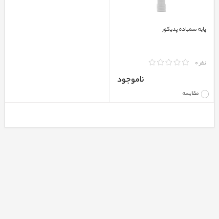
پايه سمباده پديکور
نفر 0
ناموجود
مقایسه