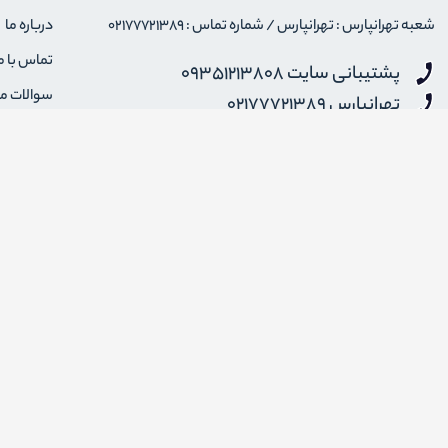
شعبه تهرانپارس : تهرانپارس / شماره تماس : 02177721389
درباره ما
تماس با م
پشتیبانی سایت 09351213808
سوالات م
تهرانپارس 02177721389
نحوه ارس
شنبه تا پنجشنبه 12 الی 18 - جمعه و ایام تعطیل 14 الی 20
info {@} artisankala.com
قوانین و 
ضمانت باز
اضافه شدن به خبرنامه
برای عضویت در خبرنامه فروشگاهایمیل خود را وارد کنید
طراحی فروشگاه اینترنتی
کلیه حقوق ا
توسط لیموبیت