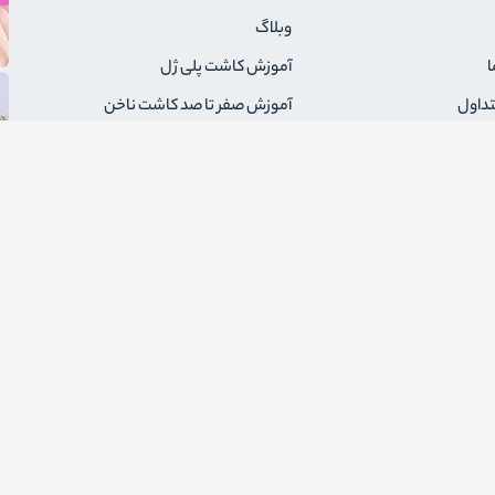
وبلاگ
ا
آموزش کاشت پلی ژل
تداول
آموزش صفر تا صد کاشت ناخن
ال سفارش
همه چیز درباره سوهان برقی ناخن
مقررات فروشگاه
همه نکاتی که باید درباره لاک ژل
بدانید
گشت کالا و شماره حساب
ین دامنه اینترنتی به نام فروشگاه اینترنتی آرتیسان کالا محفوظ و هر گونه کپی برداری پیگر