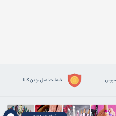
ﺴﭙﺮس
ضمانت اصل بودن کالا