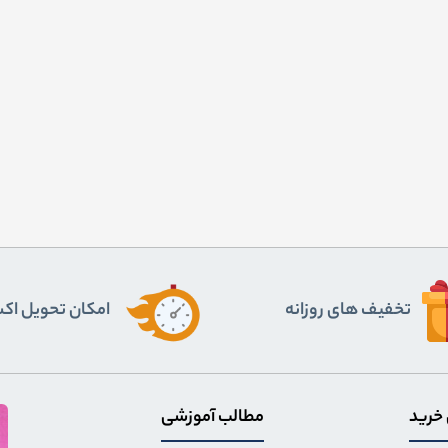
تخفیف های روزانه
اﻣﮑﺎن ﺗﺤﻮﯾﻞ اﮐ
 خرید
مطالب آموزشی