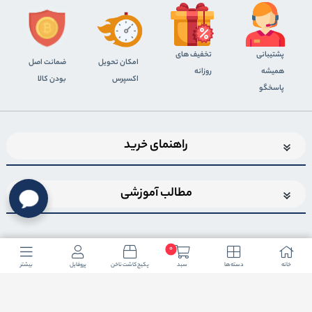
پشتیبانی
تخفیف های
اﻣﮑﺎن ﺗﺤﻮﯾﻞ
ضمانت اصل
همیشه
روزانه
اﮐﺴﭙﺮس
بودن کالا
پاسخگو
راهنمای خرید
مطالب آموزشی
0
خانه
دسته ها
سبد
پکیج کاشت ناخن
پروفایل
بیشتر
اضافه شدن به خبرنامه